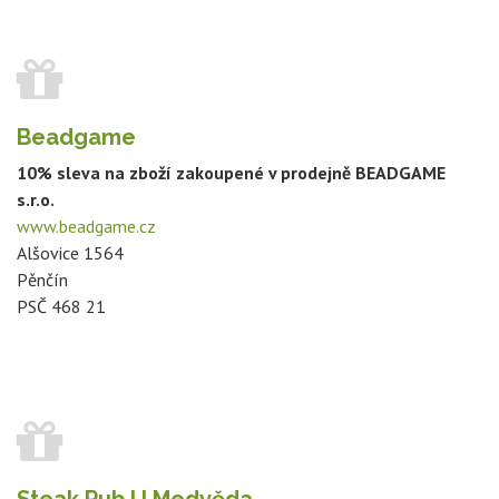
Beadgame
10% sleva na zboží zakoupené v prodejně BEADGAME
s.r.o.
www.beadgame.cz
Alšovice 1564
Pěnčín
PSČ 468 21
Steak Pub U Medvěda