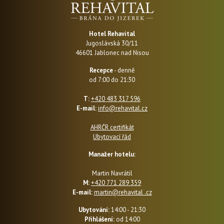
Hotel Rehavital
Jugoslávská 30/11
46601 Jablonec nad Nisou
Recepce
- denně
od 7:00 do 21:30
T:
+420 483 317 596
E-mail:
info@rehavital.cz
AHRČR certifikát
Ubytovací řád
Manažer hotelu:
Martin Navrátil
M:
+420 771 289 359
E-mail:
martin@rehavital .cz
Ubytování:
14:00 - 21:30
Přihlášení:
od 14:00