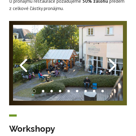
U pronájmu restaurace požadujeme
50% zálohu
předem
z celkové částky pronájmu.
Workshopy