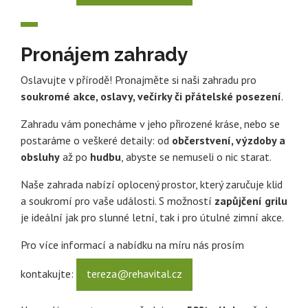
Pronájem zahrady
Oslavujte v přírodě! Pronajměte si naši zahradu pro
soukromé akce, oslavy, večírky či přátelské posezení
.
Zahradu vám ponecháme v jeho přirozené kráse, nebo se
postaráme o veškeré detaily: od
občerstvení, výzdoby a
obsluhy
až po
hudbu
, abyste se nemuseli o nic starat.
Naše zahrada nabízí
oplocený prostor
, který zaručuje klid
a soukromí pro vaše události. S možností
zapůjčení grilu
je ideální jak pro slunné letní, tak i pro útulné zimní akce.
Pro více informací a nabídku na míru nás prosím
kontakujte:
tereza@rehavital.cz