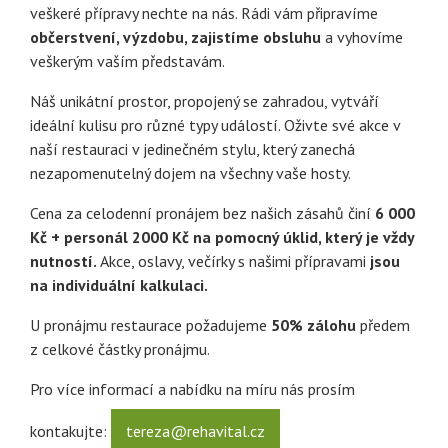
veškeré přípravy nechte na nás. Rádi vám připravíme
občerstvení, výzdobu, zajistíme obsluhu
a vyhovíme
veškerým vaším představám.
Náš unikátní prostor, propojený se zahradou, vytváří
ideální kulisu pro různé typy událostí. Oživte své akce v
naší restauraci v jedinečném stylu, který zanechá
nezapomenutelný dojem na všechny vaše hosty.
Cena za celodenní pronájem bez našich zásahů činí
6 000
Kč + personál 2000 Kč na pomocný úklid, který je vždy
nutností.
Akce, oslavy, večírky s našimi přípravami
jsou
na individuální kalkulaci.
U pronájmu restaurace požadujeme
50% zálohu
předem
z celkové částky pronájmu.
Pro více informací a nabídku na míru nás prosím
kontakujte:
tereza@rehavital.cz