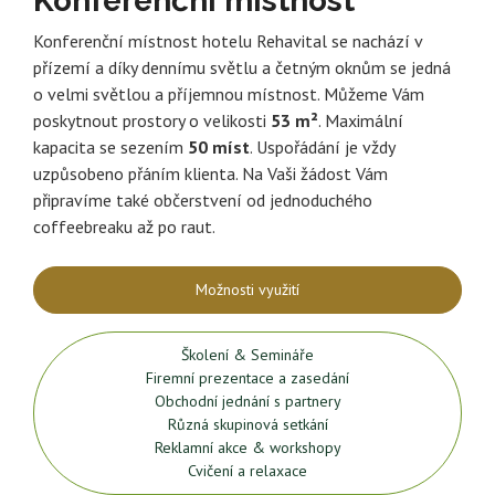
Konferenční místnost
Konferenční místnost hotelu Rehavital se nachází v
přízemí a díky dennímu světlu a četným oknům se jedná
o velmi světlou a příjemnou místnost. Můžeme Vám
poskytnout prostory o velikosti
53 m²
. Maximální
kapacita se sezením
50 míst
. Uspořádání je vždy
uzpůsobeno přáním klienta. Na Vaši žádost Vám
připravíme také občerstvení od jednoduchého
coffeebreaku až po raut.
Možnosti využití
Školení & Semináře
Firemní prezentace a zasedání
Obchodní jednání s partnery
Různá skupinová setkání
Reklamní akce & workshopy
Cvičení a relaxace