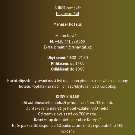
AHRČR certifikát
Ubytovací řád
Manažer hotelu:
Martin Navrátil
M:
+420 771 289 359
E-mail:
martin@rehavital .cz
Ubytování:
14:00 - 21:30
Přihlášení:
od 14:00
Odhlášení:
do 10:00
Noční příjezd/ubytování musí být objednán předem a schválen ze strany
hotelu. Poplatek za noční příjezd/ubytování 250 Kč/pokoj.
KUDY K NÁM?
Od autobusového nádraží je hotel vzdálen 700 metrů.
Od vlakového nádraží je hotel vzdálen 900 metrů.
Od tramvajové zastávky 700 metrů.
Hlavní vstup do hotelu je z ulice Korejská.
Naše parkoviště disponuje 10 parkovacími místy (zpoplatněno 100
Kč/den).