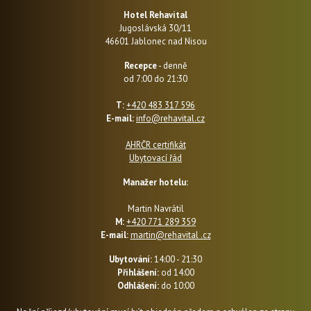
Hotel Rehavital
Jugoslávská 30/11
46601 Jablonec nad Nisou
Recepce
- denně
od 7:00 do 21:30
T:
+420 483 317 596
E-mail:
info@rehavital.cz
AHRČR certifikát
Ubytovací řád
Manažer hotelu:
Martin Navrátil
M:
+420 771 289 359
E-mail:
martin@rehavital .cz
Ubytování:
14:00 - 21:30
Přihlášení:
od 14:00
Odhlášení:
do 10:00